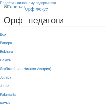
Перейти к основному содержанию
Toggl
Орф Фокус
navig
Орф- педагоги
Все
Banepa
Bukhara
Celaya
Großschönau (Нижняя Австрия)
Jutiapa
Juuka
Kalamaria
Kazan