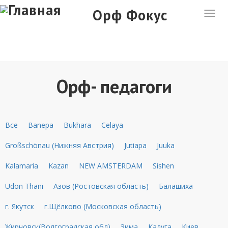
Перейти
Орф Фокус
Togg
к
navig
основному
содержанию
Орф- педагоги
Все
Banepa
Bukhara
Celaya
Großschönau (Нижняя Австрия)
Jutiapa
Juuka
Kalamaria
Kazan
NEW AMSTERDAM
Sishen
Udon Thani
Азов (Ростовская область)
Балашиха
г. Якутск
г.Щёлково (Московская область)
Жирновск(Волгоградская обл)
Зима
Калуга
Киев