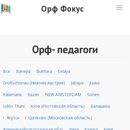
Перейти
Орф Фокус
Togg
к
navig
основному
содержанию
Орф- педагоги
Все
Banepa
Bukhara
Celaya
Großschönau (Нижняя Австрия)
Jutiapa
Juuka
Kalamaria
Kazan
NEW AMSTERDAM
Sishen
Udon Thani
Азов (Ростовская область)
Балашиха
г. Якутск
г.Щёлково (Московская область)
Жирновск(Волгоградская обл)
Зима
Калуга
Киев