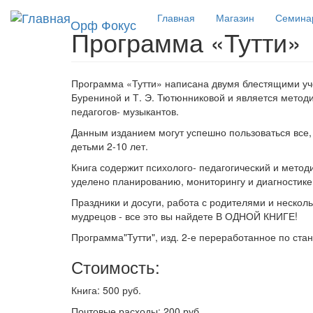
Перейти к основному содержанию
Главная
Магазин
Семина
Орф Фокус
Программа «Тутти»
Программа «Тутти» написана двумя блестящими уче
Бурениной и Т. Э. Тютюнниковой и является метод
педагогов- музыкантов.
Данным изданием могут успешно пользоваться все, 
детьми 2-10 лет.
Книга содержит психолого- педагогический и метод
уделено планированию, мониторингу и диагностике
Праздники и досуги, работа с родителями и несколь
мудрецов - все это вы найдете В ОДНОЙ КНИГЕ!
Программа"Тутти", изд. 2-е переработанное по ст
Стоимость:
Книга: 500 руб.
Почтовые расходы: 200 руб.