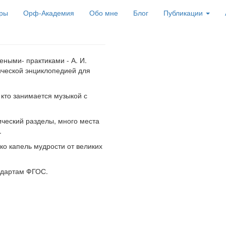
ры
Орф-Академия
Обо мне
Блог
Публикации
ными- практиками - А. И.
ической энциклопедией для
кто занимается музыкой с
ический разделы, много места
.
ко капель мудрости от великих
андартам ФГОС.