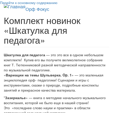
Перейти к основному содержанию
Toggl
Орф Фокус
navig
Комплект новинок
«Шкатулка для
педагога»
Шкатулка для педагога
— это это все в одном небольшом
комплекте! Купив его вы получите великолепное собрание
книг Т. Тютюнниковой разной методической направленности
по музыкальной педагогике.
«
Вариации на темы Шульверка. Op. 1
» — это маленькая
энциклопедия орф- педагогики! Сценарии и игры с
инструментами, сказки о природе, подробные конспекты
занятий и прекрасное качества материала.
"
Зазеркалье
» — книга о методике начального музыкального
воспитания, которой не было еще в нашей стране!
Это «последнее слово науки и практики» в области
современной музыкальной методики.