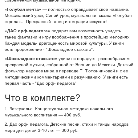
«
Голубая мечта»
— полностью оправдывает свое название.
Мексиканский урок, Синий урок, музыкальная сказка «Голубая
стрела»... Прекрасный танец интеграции искусств!
«
ДАО орф-педагога»
подарит вам возможность увидеть
танец фантазии и игру воображения в простейших мелодиях.
Каждая модель- драгоценность мировой культуры. У книги
есть продолжение - "Шоколадное стаккато".
«
Шоколадное стаккато»
удивит и порадует разнообразием
прекрасной музыки, собранной от Японии до Мексики. Детский
фольклор народов мира в переводе Т Тютюнниковой и с ее
мнтодическими комментариями к разучиванию У книги есть
первая часть - "Дао орф- педагога".
Что в комплекте?
1. Зазеркалье. Концептуальная методика начального
музыкального воспитания — 400 руб.
2. Дао орф- педагога. Детские песни, стихи и танцы народов
мира для детей 3-10 лет — 300 руб.